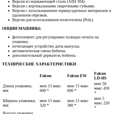
Версия из нержавеющей стали (AISI 304).
Версия с вертикальными сварочными губками.
Версия с использованием термоусадочных материалов и
удалением обрезков.
Версия для использования полиэтилена (Poly).
ОПЦИИ МАШИНЫ:
фотоэлемент для регулировки позиции печати на
упаковке.
печатающее устройство даты выпуска.
автоматическая смена бобины.
дополнительный держатель бобины.
ТЕХНИЧЕСКИЕ ХАРАКТЕРИСТИКИ
Falcon
Falcon
Falcon EW
LD-HS
мин 50
Длина упаковки,
мин 15 макс
мин 15 макс
макс 450
мм:
600 *
600 *
*
мин 5
Ширина упаковки,
мин 15 макс
мин 15 макс
макс 220
мм:
320 *
380 *
*
Высота упаковки,