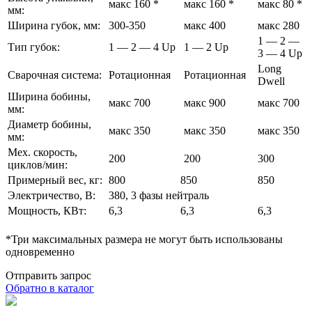
макс 160 *
макс 160 *
макс 80 *
мм:
Ширина губок, мм:
300-350
макс 400
макс 280
1 — 2 —
Тип губок:
1 — 2 — 4 Up
1 — 2 Up
3 — 4 Up
Long
Сварочная система:
Ротационная
Ротационная
Dwell
Ширина бобины,
макс 700
макс 900
макс 700
мм:
Диаметр бобины,
макс 350
макс 350
макс 350
мм:
Мех. скорость,
200
200
300
циклов/мин:
Примерный вес, кг:
800
850
850
Электричество, В:
380, 3 фазы нейтраль
Мощность, КВт:
6,3
6,3
6,3
*Три максимальных размера не могут быть использованы
одновременно
Отправить запрос
Обратно в каталог